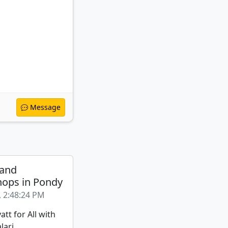
Message
 and
ops in Pondy
, 2:48:24 PM
att for All with
lari.