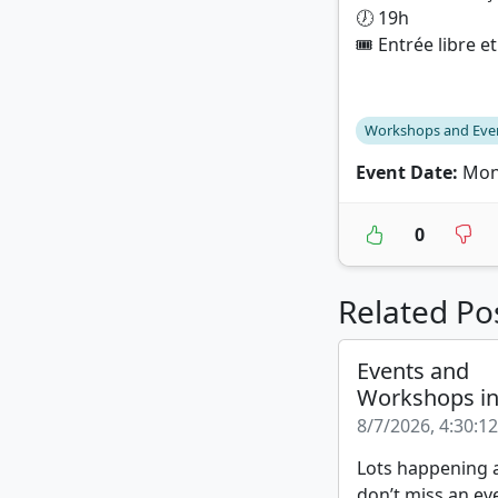
🕖 19h
🎟️ Entrée libre e
Workshops and Eve
Event Date:
Mond
0
Related Po
Events and
Workshops i
8/7/2026, 4:30:1
Lots happening a
don’t miss an ev