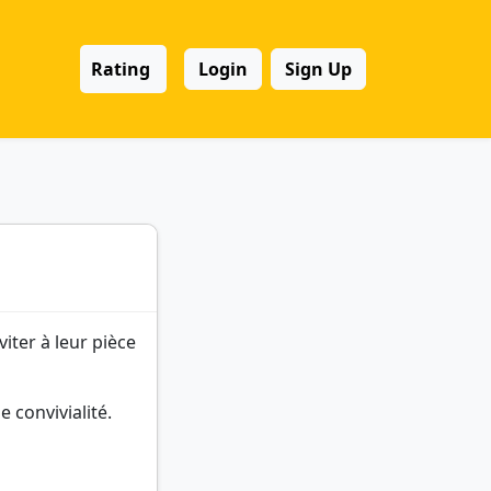
Rating
Login
Sign Up
viter à leur pièce
 convivialité.