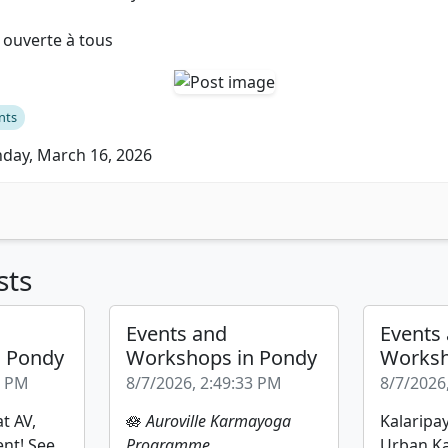
t ouverte à tous
nts
ay, March 16, 2026
sts
Events and
Events
n Pondy
Workshops in Pondy
Worksh
2 PM
8/7/2026, 2:49:33 PM
8/7/2026
t AV,
🪷
Auroville Karmayoga
Kalaripay
ent! See
Programme
Urban Ka